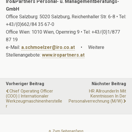
Iro&Partners Personal- u. Managementberatungs-
GmbH
Office Salzburg: 5020 Salzburg, Reichenhaller Str. 6-8 • Tel:
+43/(0)662/84 35 67-0
Office Wien: 1010 Wien, Opernring 9 • Tel: +43/(0)1/877
87 19
e-Mail:
a.schmoelzer@iro.co.at
• Weitere
Stellenangebote:
www.iropartners.at
Vorheriger Beitrag
Nächster Beitrag
Chief Operating Officer
HR AllrounderIn Mit
(COO) | Internationaler
Kenntnissen In Der
Werkzeugmaschinenherstelle
Personalverrechnung (m/w)
R
Zum Seitenanfang