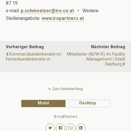
87 19
e-mail:
p.schmoelzer@iro.co.at
• Weitere
Stellenangebote:
www.iropartners.at
Vorheriger Beitrag
Nächster Beitrag
Kommerzkundenberater:in/
Mitarbeiter (m/w/x) Im Facility
Firmenkundenberater:in
Management | Stadt
Salzburg
Zum Seitenanfang
Mobil
Desktop
© Iro&Partners