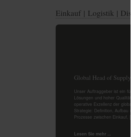
Einkauf | Logistik | Disp
Global Head of Supply 
Unser Auftraggeber ist ein führ
Lösungen und hoher Qualitätsor
operative Exzellenz der globale
Strategie: Definition, Aufbau u
Prozesse zwischen Einkauf, […]
Lesen Sie mehr ...