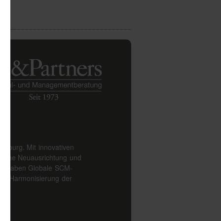
lzburg. Mit innovativen
gische Neuausrichtung und
e Aufgaben Globale SCM-
ung: Harmonisierung der