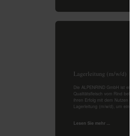
Lagerleitung (m/w/d)
Die ALPENRIND GmbH ist ein re
Qualitätsfleisch vom Rind belie
ihren Erfolg mit dem Nutzen in
Lagerleitung (m/w/d), um eine [
Lesen Sie mehr ...