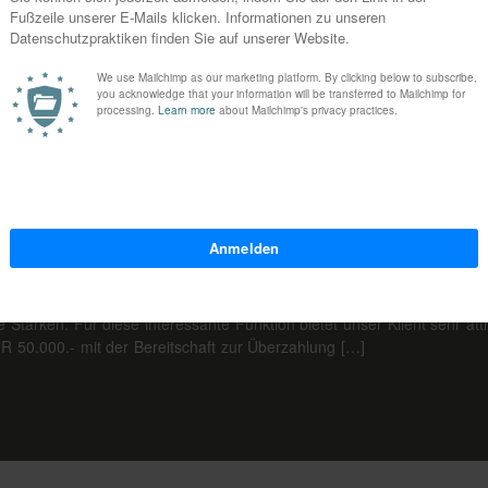
w/d) | Europäische Landverkehre
abergeführte, traditionsreiche und sehr erfolgreiche Spedition mit Hau
ein/e aktive/r, vertriebsorientierte/r Disponent/in für europäische Land
hre Stärken: Für diese interessante Funktion bietet unser Klient sehr 
R 50.000.- mit der Bereitschaft zur Überzahlung […]