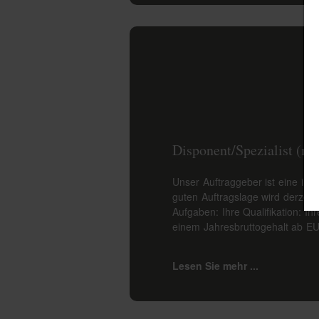
Disponent/Spezialist (m/
Unser Auftraggeber ist eine innh
guten Auftragslage wird derzeit 
Aufgaben: Ihre Qualifikation: I
einem Jahresbruttogehalt ab EU
Lesen Sie mehr ...