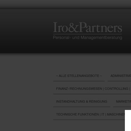
– ALLE STELLENANGEBOTE –
ADMINISTRAT
FINANZ-/RECHNUNGSWESEN | CONTROLLING |
INSTANDHALTUNG & REINIGUNG
MARKETI
TECHNISCHE FUNKTIONEN | IT | MASCHINENBA