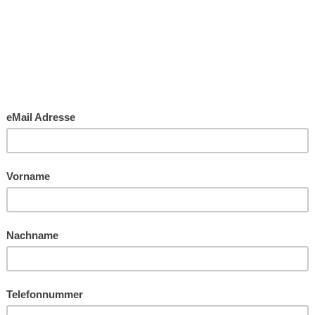
osition
Chain Management (m/w/d)
ender, global agierender mittelständischer Maschinenbauer im Raum Sa
ientierung bedient das Unternehmen Kunden weltweit. Für die strate
n Lieferketten suchen wir eine visionäre Führungspersönlichkeit. Ihr
nd Optimierung der weltweiten Supply-Chain-Struktur. Prozessoptimier