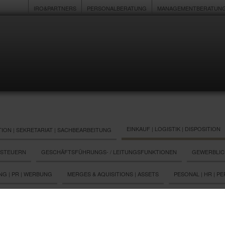
IRO&PARTNERS
PERSONALBERATUNG
MANAGEMENTBERATUN
EINKAUF | LOGISTIK | DISPOSITION
ION | SEKRETARIAT | SACHBEARBEITUNG
 STEUERN
GESCHÄFTSFÜHRUNGS- / LEITUNGSFUNKTIONEN
GEWERBLIC
NG | PR | WERBUNG
MERGES & AQUISITIONS | ASSETS
PESONAL | HR | 
U
VERKAUF/VERTRIEB (INNEN- UND AUSSENDIENST)