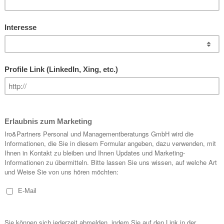
gionales Unternehmen mit Sitz in Salzburg, welches Kunden in ganz 
fert. Eingebunden in die Europastruktur der internationalen OSI-Gruppe
ternationaler Marktzugänge. Zur Verstärkung des Teams suchen wir fü
…]