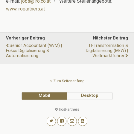
e-mail:
jobs@iro.co.at
• Weitere Stellenangebote:
www.iropartners.at
Vorheriger Beitrag
Nächster Beitrag
Senior Accountant (w/m) |
IT-Transformation &
Fokus Digitalisierung &
Digitalisierung (m/w) |
Automatisierung
Weltmarktführer
Zum Seitenanfang
Mobil
Desktop
© Iro&Partners