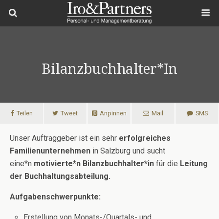
Bilanzbuchhalter*in
Teilen
Tweet
Anpinnen
Mail
SMS
Unser Auftraggeber ist ein sehr
erfolgreiches
Familienunternehmen
in Salzburg und sucht
eine*n
motivierte*n
Bilanzbuchhalter*in
für die
Leitung
der Buchhaltungsabteilung.
Aufgabenschwerpunkte:
Erstellung von Monats-/Quartals- und